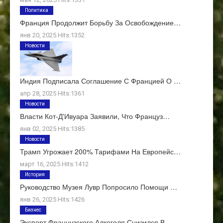
Политика
Франция Продолжит Борьбу За Освобождение…
янв 20, 2025 Hits:1352
Новости
Индия Подписала Соглашение С Францией О …
апр 28, 2025 Hits:1361
Новости
Власти Кот-Д'Ивуара Заявили, Что Француз…
янв 02, 2025 Hits:1385
Новости
Трамп Угрожает 200% Тарифами На Европейс…
март 16, 2025 Hits:1412
История
Руководство Музея Лувр Попросило Помощи …
янв 26, 2025 Hits:1426
Бизнес
Экспорт Французского Алкоголя Снизился В…