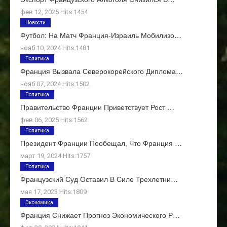
фев 12, 2025 Hits:1454
Новости
Футбол: На Матч Франция-Израиль Мобилизо…
нояб 10, 2024 Hits:1481
Политика
Франция Вызвала Северокорейского Диплома…
нояб 07, 2024 Hits:1502
Политика
Правительство Франции Приветствует Рост …
фев 06, 2025 Hits:1562
Политика
Президент Франции Пообещал, Что Франция …
март 19, 2024 Hits:1757
Политика
Французский Суд Оставил В Силе Трехлетни…
мая 17, 2023 Hits:1809
Экономика
Франция Снижает Прогноз Экономического Р…