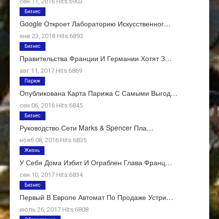
сен 11, 2016 Hits:6903
Бизнес
Google Откроет Лабораторию Искусственног…
янв 23, 2018 Hits:6893
Бизнес
Правительства Франции И Германии Хотят З…
авг 11, 2017 Hits:6869
Париж
Опубликована Карта Парижа С Самыми Выгод…
сен 06, 2016 Hits:6845
Бизнес
Руководство Сети Marks & Spencer Пла…
нояб 08, 2016 Hits:6835
Жизнь
У Себя Дома Избит И Ограблен Глава Франц…
сен 10, 2017 Hits:6834
Бизнес
Первый В Европе Автомат По Продаже Устри…
июль 26, 2017 Hits:6808