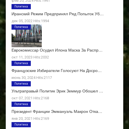
фев 20, 2024 Hits:1941
Политика
Иранский Режим Предпринял Ряд Попыток Уб…
дек 05, 2022 Hits:1994
Политика
Еврокомиссар Осудил Илона Маска За Распр…
окт 11, 2023 Hits:2032
Политика
Французские Избиратели Голосуют На Досро…
июнь 30, 2024 Hits:2117
Политика
Ультраправый Политик Эрик Земмур Обошел …
окт 07, 2021 Hits:2168
Политика
Президент Франции Эммануэль Макрон Отка…
янв 20, 2021 Hits:2169
Политика