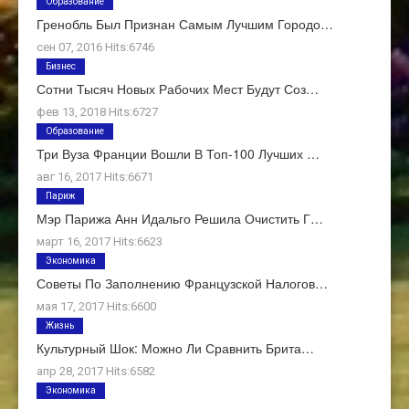
Образование
Гренобль Был Признан Самым Лучшим Городо…
сен 07, 2016 Hits:6746
Бизнес
Сотни Тысяч Новых Рабочих Мест Будут Соз…
фев 13, 2018 Hits:6727
Образование
Три Вуза Франции Вошли В Топ-100 Лучших …
авг 16, 2017 Hits:6671
Париж
Мэр Парижа Анн Идальго Решила Очистить Г…
март 16, 2017 Hits:6623
Экономика
Советы По Заполнению Французской Налогов…
мая 17, 2017 Hits:6600
Жизнь
Культурный Шок: Можно Ли Сравнить Брита…
апр 28, 2017 Hits:6582
Экономика