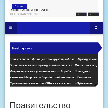
Бизнес
Экспорт Французского Алко…
фев 12, 2025 Hits:1454
Prev
Next
Breaking News
Правительство Франции планирует преобраз
: Французское
правительство настаивает на преобразовании пустующих оф
Опрос показал, что французские избирател
: Опрос показал,
что французские избиратели больше стремятся помешать
Макрон призвал к усилению мер по борьбе
: Президент
Франции Эммануэль Макрон призвал к активизации усилий
Кампания Макрона по борьбе с фейковыми н
: Кампания
по
президента Франции Эмманюэля Макрона по борьбе с
Франция вызвала посла США в связи с его
: «Публичные
онлайн-де
заявления, направленные против Израиля, поощряют экстре
Правительство