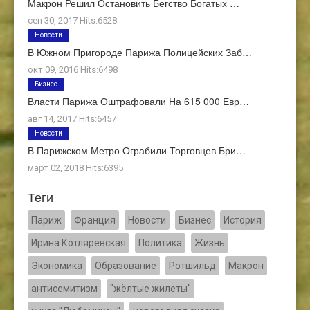
Макрон Решил Остановить Бегство Богатых …
сен 30, 2017 Hits:6528
Новости
В Южном Пригороде Парижа Полицейских Заб…
окт 09, 2016 Hits:6498
Бизнес
Власти Парижа Оштрафовали На 615 000 Евр…
авг 14, 2017 Hits:6457
Новости
В Парижском Метро Ограбили Торговцев Бри…
март 02, 2018 Hits:6395
Теги
Париж
Франция
Новости
Бизнес
История
Ирина Котляревская
Политика
Жизнь
Экономика
Образование
Ротшильд
Макрон
антисемитизм
"жёлтые жилеты"