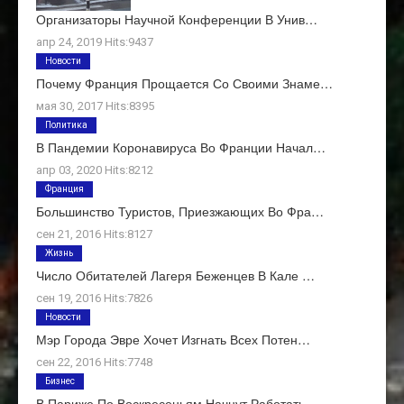
Организаторы Научной Конференции В Унив…
апр 24, 2019 Hits:9437
Новости
Почему Франция Прощается Со Своими Знаме…
мая 30, 2017 Hits:8395
Политика
В Пандемии Коронавируса Во Франции Начал…
апр 03, 2020 Hits:8212
Франция
Большинство Туристов, Приезжающих Во Фра…
сен 21, 2016 Hits:8127
Жизнь
Число Обитателей Лагеря Беженцев В Кале …
сен 19, 2016 Hits:7826
Новости
Мэр Города Эвре Хочет Изгнать Всех Потен…
сен 22, 2016 Hits:7748
Бизнес
В Париже По Воскресеньям Начнут Работать…