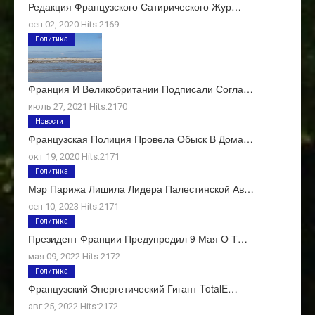
Редакция Французского Сатирического Жур…
сен 02, 2020 Hits:2169
Политика
Франция И Великобритании Подписали Согла…
июль 27, 2021 Hits:2170
Новости
Французская Полиция Провела Обыск В Дома…
окт 19, 2020 Hits:2171
Политика
Мэр Парижа Лишила Лидера Палестинской Ав…
сен 10, 2023 Hits:2171
Политика
Президент Франции Предупредил 9 Мая О Т…
мая 09, 2022 Hits:2172
Политика
Французский Энергетический Гигант TotalE…
авг 25, 2022 Hits:2172