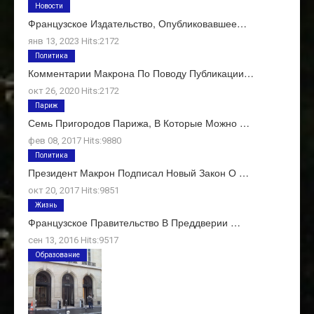
Новости
Французское Издательство, Опубликовавшее…
янв 13, 2023 Hits:2172
Политика
Комментарии Макрона По Поводу Публикации…
окт 26, 2020 Hits:2172
Париж
Семь Пригородов Парижа, В Которые Можно …
фев 08, 2017 Hits:9880
Политика
Президент Макрон Подписал Новый Закон О …
окт 20, 2017 Hits:9851
Жизнь
Французское Правительство В Преддверии …
сен 13, 2016 Hits:9517
Образование