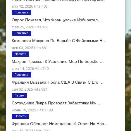
апр 12, 2026 Hits:403
Политика
Опрос Показал, Что Французские Избирател…
фев 25, 2026 Hits:451
Политика
Кампания Макрона По Борьбе С Фейковыми Н…
дек 03, 2025 Hits:661
Новости
Макрон Призвал К Усилению Мер По Борьбе …
фев 14, 2026 Hits:740
Политика
Франция Вызвала Посла США В Связи С Его …
сен 02, 2025 Hits:984
Париж
Сотрудники Лувра Проводят Забастовку Из-…
июнь 19, 2025 Hits:1189
Новости
Франция Обещает Немедленный Ответ На Нов…
мая 12, 2025 Hits:1331