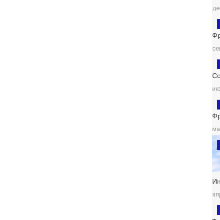
де
Ф
се
Со
ию
Ф
ма
И
ап