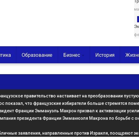
Т
ма
Эк
фе
тика
Образование
Бизнес
История
Жизн
анцузское правительство настаивает на преобразовании пусту
ос показал, что французские избиратели больше стремятся пом
зидент Франции Эммануэль Макрон призвал к активизации усили
ампания президента Франции Эмманюэля Макрона по борьбе с о
бличные заявления, направленные против Израиля, поощряют эк