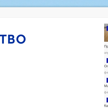
П
ап
Оп
фе
М
фе
К