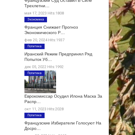
Французский Суд Оставил В Силе
Трехлетни…
мая 17, 2023 Hits:1808
Экономика
Франция Снижает Прогноз
Экономического Р…
фев 20, 2024 Hits:1937
Политика
Иранский Режим Предпринял Ряд
Попыток Уб…
дек 05, 2022 Hits:1992
Политика
Еврокомиссар Осудил Илона Маска За
Распр…
окт 11, 2023 Hits:2028
Политика
Французские Избиратели Голосуют На
Досро…