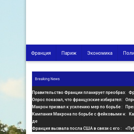
Франция
Париж
Экономика
Поли
Breaking News
Правительство Франции планирует преобраз
: Фр
Опрос показал, что французские избирател
: Опр
Макрон призвал к усилению мер по борьбе
: Пре
Кампания Макрона по борьбе с фейковыми н
: К
де
Франция вызвала посла США в связи с его
: «Пу