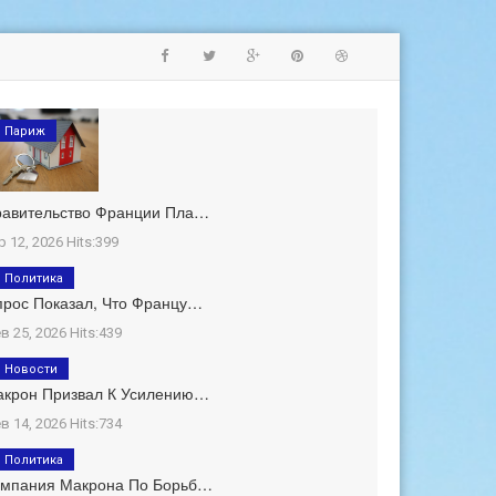
Париж
равительство Франции Пла…
р 12, 2026 Hits:399
Политика
рос Показал, Что Францу…
в 25, 2026 Hits:439
Новости
акрон Призвал К Усилению…
в 14, 2026 Hits:734
Политика
ампания Макрона По Борьб…