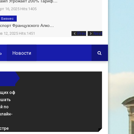
рамп Угрожает 200% Тариф…
рт 16, 2025 Hits:1405
Бизнес
спорт Французского Алко…
в 12, 2025 Hits:1451
Prev
Next
ь
Новости
ющих оф
ешать
й по
нлайн-
стре