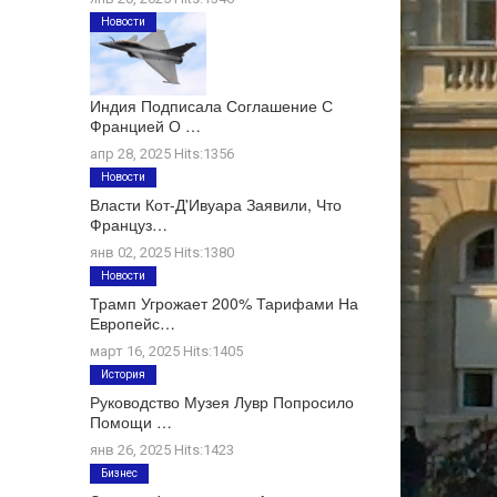
Новости
Индия Подписала Соглашение С
Францией О …
апр 28, 2025 Hits:1356
Новости
Власти Кот-Д'Ивуара Заявили, Что
Француз…
янв 02, 2025 Hits:1380
Новости
Трамп Угрожает 200% Тарифами На
Европейс…
март 16, 2025 Hits:1405
История
Руководство Музея Лувр Попросило
Помощи …
янв 26, 2025 Hits:1423
Бизнес