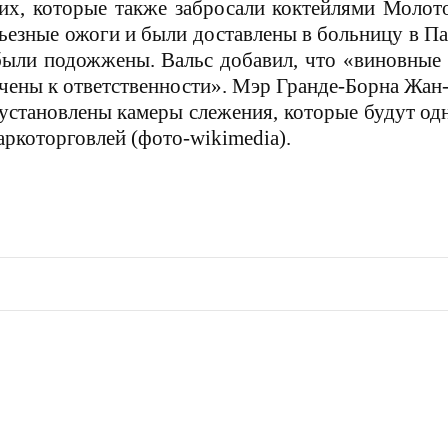
х, которые также забросали коктейлями Молото
рьезные ожоги и были доставлены в больницу в П
были подожжены. Вальс добавил, что «виновные
ечены к ответственности». Мэр Гранде-Борна Жа
 установлены камеры слежения, которые будут од
аркоторговлей (фото-wikimedia).