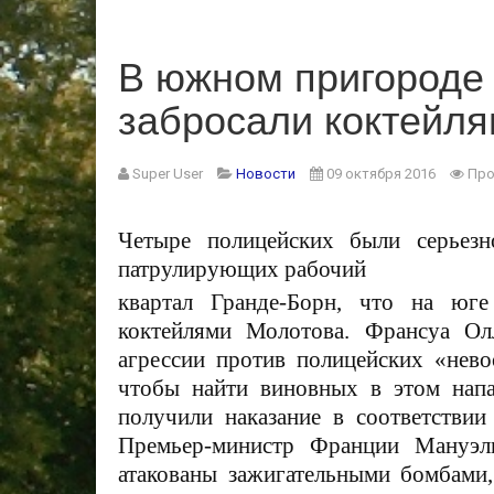
В южном пригороде
забросали коктейл
Super User
Новости
09 октября 2016
Про
Четыре полицейских были серьезн
патрулирующих рабочий
квартал Гранде-Борн, что на юге
коктейлями Молотова. Франсуа Ол
агрессии против полицейских «нево
чтобы найти виновных в этом напа
получили наказание в соответствии
Премьер-министр Франции Мануэль
атакованы зажигательными бомбами,