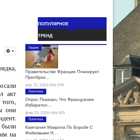
ПОПУЛЯРНОЕ
ТРЕНД
Париж
ядка,
Правительство Франции Планирует
Преобраз…
осали
апр 12, 2026 Hits:399
Политика
л акт
Опрос Показал, Что Французские
того,
Избирател…
ы они
фев 25, 2026 Hits:439
идент.
Политика
 были
Кампания Макрона По Борьбе С
Фейковыми Н…
 им на