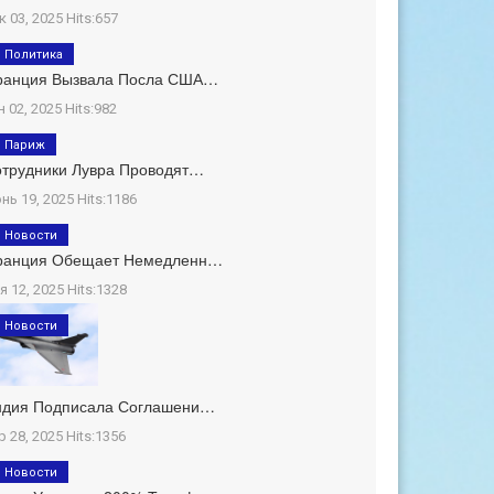
к 03, 2025 Hits:657
Политика
ранция Вызвала Посла США…
н 02, 2025 Hits:982
Париж
трудники Лувра Проводят…
нь 19, 2025 Hits:1186
Новости
ранция Обещает Немедленн…
я 12, 2025 Hits:1328
Новости
ндия Подписала Соглашени…
р 28, 2025 Hits:1356
Новости