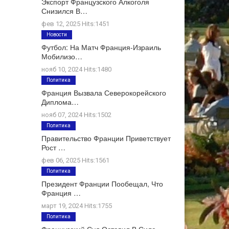
Экспорт Французского Алкоголя
Снизился В…
фев 12, 2025 Hits:1451
Новости
Футбол: На Матч Франция-Израиль
Мобилизо…
нояб 10, 2024 Hits:1480
Политика
Франция Вызвала Северокорейского
Диплома…
нояб 07, 2024 Hits:1502
Политика
Правительство Франции Приветствует
Рост …
фев 06, 2025 Hits:1561
Политика
Президент Франции Пообещал, Что
Франция …
март 19, 2024 Hits:1755
Политика