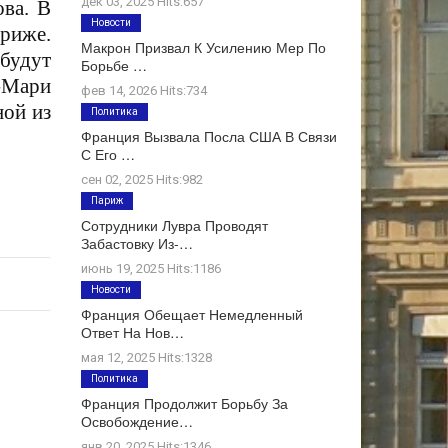
дек 03, 2025 Hits:657
ва. В
Новости
ариже.
Макрон Призвал К Усилению Мер По
 будут
Борьбе …
н-Мари
фев 14, 2026 Hits:734
ной из
Политика
Франция Вызвала Посла США В Связи
С Его …
сен 02, 2025 Hits:982
Париж
Сотрудники Лувра Проводят
Забастовку Из-…
июнь 19, 2025 Hits:1186
Новости
Франция Обещает Немедленный
Ответ На Нов…
мая 12, 2025 Hits:1328
Политика
Франция Продолжит Борьбу За
Освобождение…
янв 20, 2025 Hits:1346