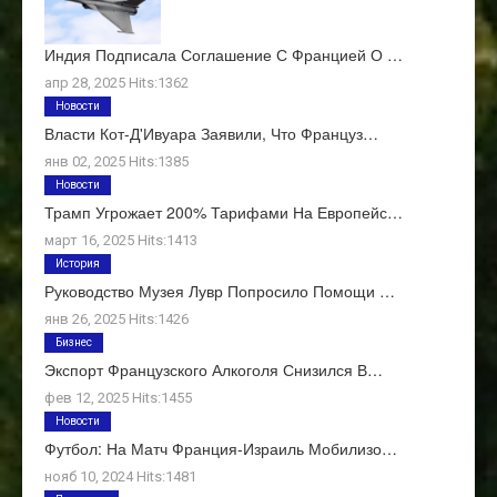
Индия Подписала Соглашение С Францией О …
апр 28, 2025 Hits:1362
Новости
Власти Кот-Д'Ивуара Заявили, Что Француз…
янв 02, 2025 Hits:1385
Новости
Трамп Угрожает 200% Тарифами На Европейс…
март 16, 2025 Hits:1413
История
Руководство Музея Лувр Попросило Помощи …
янв 26, 2025 Hits:1426
Бизнес
Экспорт Французского Алкоголя Снизился В…
фев 12, 2025 Hits:1455
Новости
Футбол: На Матч Франция-Израиль Мобилизо…
нояб 10, 2024 Hits:1481