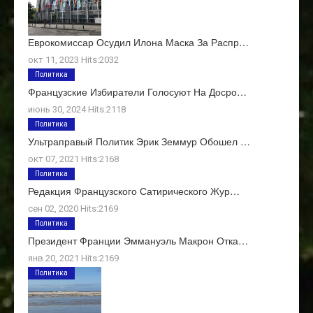
Еврокомиссар Осудил Илона Маска За Распр…
окт 11, 2023 Hits:2032
Политика
Французские Избиратели Голосуют На Досро…
июнь 30, 2024 Hits:2118
Политика
Ультраправый Политик Эрик Земмур Обошел …
окт 07, 2021 Hits:2168
Политика
Редакция Французского Сатирического Жур…
сен 02, 2020 Hits:2169
Политика
Президент Франции Эммануэль Макрон Отка…
янв 20, 2021 Hits:2169
Политика