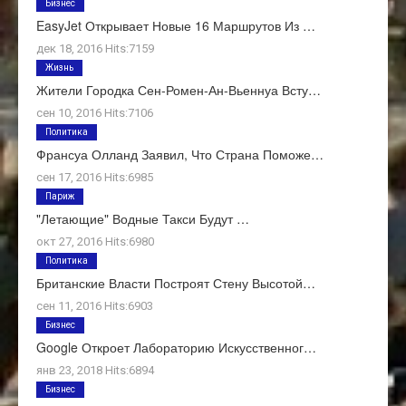
Бизнес
EasyJet Открывает Новые 16 Маршрутов Из …
дек 18, 2016 Hits:7159
Жизнь
Жители Городка Сен-Ромен-Ан-Вьеннуа Всту…
сен 10, 2016 Hits:7106
Политика
Франсуа Олланд Заявил, Что Страна Поможе…
сен 17, 2016 Hits:6985
Париж
"Летающие" Водные Такси Будут …
окт 27, 2016 Hits:6980
Политика
Британские Власти Построят Стену Высотой…
сен 11, 2016 Hits:6903
Бизнес
Google Откроет Лабораторию Искусственног…
янв 23, 2018 Hits:6894
Бизнес