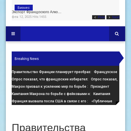
Бизнес
Экспорт Французского Алко…
фев 12, 2025 Hits:1455
Prev
Next
Breaking News
Правительство Франции планирует преобраз
: Французское
правительство настаивает на преобразовании пустующих оф
Опрос показал, что французские избирател
: Опрос показал,
что французские избиратели больше стремятся помешать
Макрон призвал к усилению мер по борьбе
: Президент
Франции Эммануэль Макрон призвал к активизации усилий
Кампания Макрона по борьбе с фейковыми н
: Кампания
по
президента Франции Эмманюэля Макрона по борьбе с
Франция вызвала посла США в связи с его
: «Публичные
онлайн-де
заявления, направленные против Израиля, поощряют экстре
Правительства