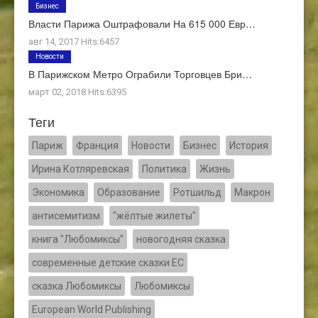
Бизнес
Власти Парижа Оштрафовали На 615 000 Евр…
авг 14, 2017 Hits:6457
Новости
В Парижском Метро Ограбили Торговцев Бри…
март 02, 2018 Hits:6395
Теги
Париж
Франция
Новости
Бизнес
История
Ирина Котляревская
Политика
Жизнь
Экономика
Образование
Ротшильд
Макрон
антисемитизм
"жёлтые жилеты"
книга "Любомиксы"
новогодняя сказка
современные детские сказки ЕС
сказка Любомиксы
Любомиксы
European World Publishing