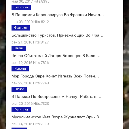
мая 30, 2017 Hits:8395
Политика
В Пандемии Коронавируса Во Франции Начал…
апр 03, 2020 Hits:8212
Франция
Большинство Туристов, Приезжающих Во Фра…
сен 21, 2016 Hits:8127
Жизнь
Число Обитателей Лагеря Беженцев В Кале …
сен 19, 2016 Hits:7826
Новости
Мэр Города Эвре Хочет Изгнать Всех Потен…
сен 22, 2016 Hits:7748
Бизнес
В Париже По Воскресеньям Начнут Работать…
окт 20, 2016 Hits:7320
Политика
Мусульманское Имя Зохра Журналист Эрик З…
сен 14, 2016 Hits:7319