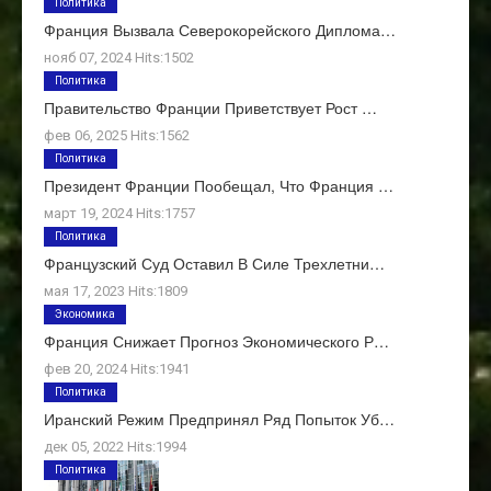
Политика
Франция Вызвала Северокорейского Диплома…
нояб 07, 2024 Hits:1502
Политика
Правительство Франции Приветствует Рост …
фев 06, 2025 Hits:1562
Политика
Президент Франции Пообещал, Что Франция …
март 19, 2024 Hits:1757
Политика
Французский Суд Оставил В Силе Трехлетни…
мая 17, 2023 Hits:1809
Экономика
Франция Снижает Прогноз Экономического Р…
фев 20, 2024 Hits:1941
Политика
Иранский Режим Предпринял Ряд Попыток Уб…
дек 05, 2022 Hits:1994
Политика