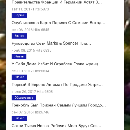
Правительства Франции И Германии Хотят З…
авг 11, 2017 Hits:6870
Париж
Опубликована Карта Парижа С Самыми Выгод…
сен 06, 2016 Hits:6845
Бизнес
Руководство Сети Marks & Spencer Пла…
нояб 08, 2016 Hits:6835
Жизнь
У Себя Дома Избит И Ограблен Глава Франц…
сен 10, 2017 Hits:6834
Бизнес
Первый В Европе Автомат По Продаже Устри…
июль 26, 2017 Hits:6808
Образование
Гренобль Был Признан Самым Лучшим Городо…
сен 07, 2016 Hits:6746
Бизнес
Сотни Тысяч Новых Рабочих Мест Будут Соз…