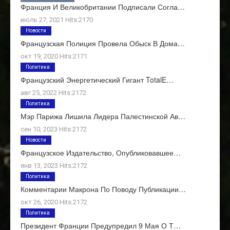
Франция И Великобритании Подписали Согла…
июль 27, 2021 Hits:2170
Новости
Французская Полиция Провела Обыск В Дома…
окт 19, 2020 Hits:2171
Политика
Французский Энергетический Гигант TotalE…
авг 25, 2022 Hits:2172
Политика
Мэр Парижа Лишила Лидера Палестинской Ав…
сен 10, 2023 Hits:2172
Новости
Французское Издательство, Опубликовавшее…
янв 13, 2023 Hits:2172
Политика
Комментарии Макрона По Поводу Публикации…
окт 26, 2020 Hits:2172
Политика
Президент Франции Предупредил 9 Мая О Т…