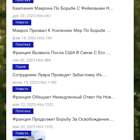
Политика
Кампания Макрона По Борьбе С Фейковыми Н…
дек 03, 2025 Hits:661
Новости
Макрон Призвал К Усилению Мер По Борьбе …
фев 14, 2026 Hits:740
Политика
Франция Вызвала Посла США В Связи С Его …
сен 02, 2025 Hits:984
Париж
Сотрудники Лувра Проводят Забастовку Из-…
июнь 19, 2025 Hits:1189
Новости
Франция Обещает Немедленный Ответ На Нов…
мая 12, 2025 Hits:1332
Политика
Франция Продолжит Борьбу За Освобождение…
янв 20, 2025 Hits:1352
Новости