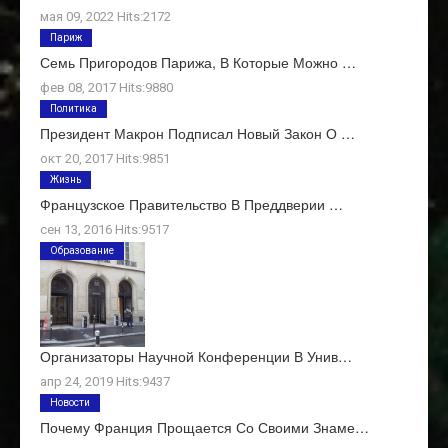
мая 09, 2022 Hits:2172
Париж
Семь Пригородов Парижа, В Которые Можно …
фев 08, 2017 Hits:9880
Политика
Президент Макрон Подписал Новый Закон О …
окт 20, 2017 Hits:9851
Жизнь
Французское Правительство В Преддверии …
сен 13, 2016 Hits:9517
Образование
Организаторы Научной Конференции В Унив…
апр 24, 2019 Hits:9437
Новости
Почему Франция Прощается Со Своими Знаме…