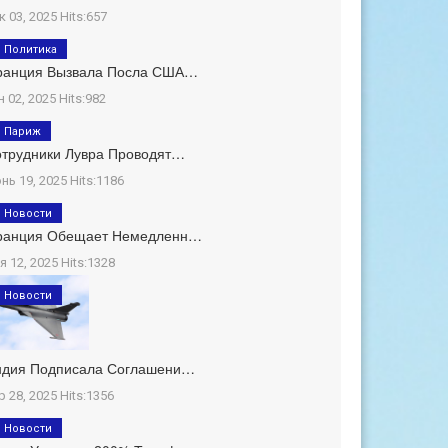
к 03, 2025 Hits:657
Политика
ранция Вызвала Посла США…
н 02, 2025 Hits:982
Париж
трудники Лувра Проводят…
нь 19, 2025 Hits:1186
Новости
ранция Обещает Немедленн…
я 12, 2025 Hits:1328
Новости
ндия Подписала Соглашени…
р 28, 2025 Hits:1356
Новости