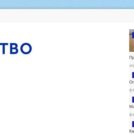
П
ап
Оп
фе
М
фе
К