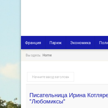
Франция
Париж
Экономика
Поли
Вы здесь:
Home
Начните
ввод
заголовка
метки
Писательница Ирина Котляре
"Любомиксы"