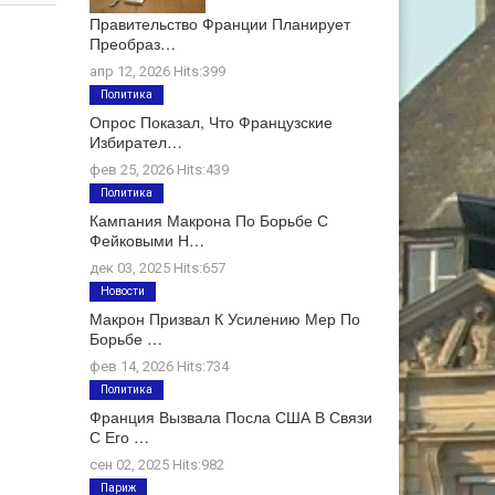
Правительство Франции Планирует
Преобраз…
апр 12, 2026 Hits:399
Политика
Опрос Показал, Что Французские
Избирател…
фев 25, 2026 Hits:439
Политика
Кампания Макрона По Борьбе С
Фейковыми Н…
дек 03, 2025 Hits:657
Новости
Макрон Призвал К Усилению Мер По
Борьбе …
фев 14, 2026 Hits:734
Политика
Франция Вызвала Посла США В Связи
С Его …
сен 02, 2025 Hits:982
Париж