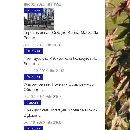
дек 05, 2022 Hits:1992
Политика
Еврокомиссар Осудил Илона Маска За
Распр…
окт 11, 2023 Hits:2028
Политика
Французские Избиратели Голосуют На
Досро…
июнь 30, 2024 Hits:2112
Политика
Ультраправый Политик Эрик Земмур
Обошел …
окт 07, 2021 Hits:2167
Новости
Французская Полиция Провела Обыск
В Дома…
окт 19, 2020 Hits:2168
Политика