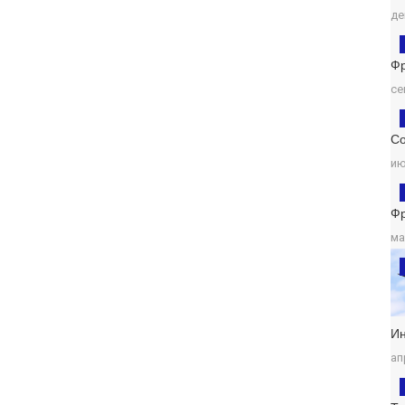
де
Ф
се
Со
ию
Ф
ма
И
ап