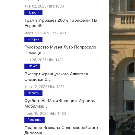
янв 02, 2025 Hits:1380
Новости
Трамп Угрожает 200% Тарифами На
Европейс…
март 16, 2025 Hits:1403
История
Руководство Музея Лувр Попросило
Помощи …
янв 26, 2025 Hits:1423
Бизнес
Экспорт Французского Алкоголя
Снизился В…
фев 12, 2025 Hits:1451
Новости
Футбол: На Матч Франция-Израиль
Мобилизо…
нояб 10, 2024 Hits:1480
Политика
Франция Вызвала Северокорейского
Диплома…