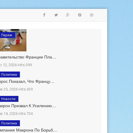
Париж
равительство Франции Пла…
р 12, 2026 Hits:399
Политика
рос Показал, Что Францу…
в 25, 2026 Hits:439
Новости
акрон Призвал К Усилению…
в 14, 2026 Hits:734
Политика
ампания Макрона По Борьб…