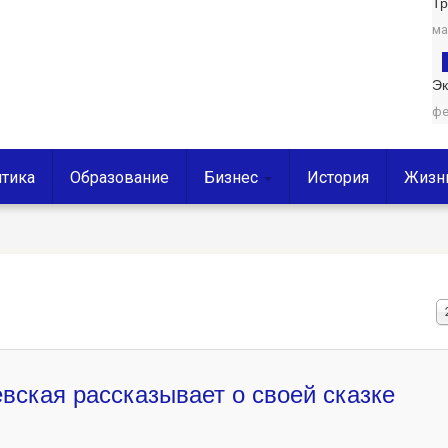
Т
ма
Эк
фе
тика
Образование
Бизнес
История
Жизн
К
в
с
вская рассказывает о своей сказке