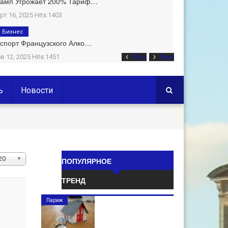
рамп Угрожает 200% Тариф…
рт 16, 2025 Hits:1403
Бизнес
спорт Французского Алко…
в 12, 2025 Hits:1451
Prev
Next
ь
Новости
ол-
20
ПОПУЛЯРНОЕ
о
ТРЕНД
трок:
Париж