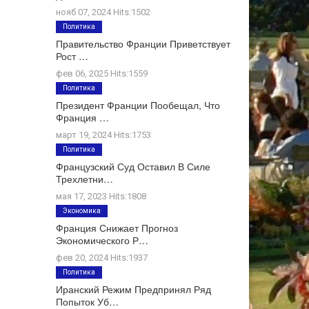
нояб 07, 2024 Hits:1502
Политика
Правительство Франции Приветствует
Рост …
фев 06, 2025 Hits:1559
Политика
Президент Франции Пообещал, Что
Франция …
март 19, 2024 Hits:1753
Политика
Французский Суд Оставил В Силе
Трехлетни…
мая 17, 2023 Hits:1808
Экономика
Франция Снижает Прогноз
Экономического Р…
фев 20, 2024 Hits:1937
Политика
Иранский Режим Предпринял Ряд
Попыток Уб…