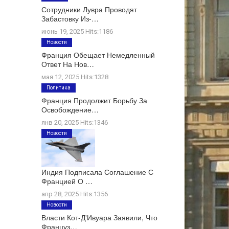
Сотрудники Лувра Проводят
Забастовку Из-…
июнь 19, 2025 Hits:1186
Новости
Франция Обещает Немедленный
Ответ На Нов…
мая 12, 2025 Hits:1328
Политика
Франция Продолжит Борьбу За
Освобождение…
янв 20, 2025 Hits:1346
Новости
Индия Подписала Соглашение С
Францией О …
апр 28, 2025 Hits:1356
Новости
Власти Кот-Д'Ивуара Заявили, Что
Француз…