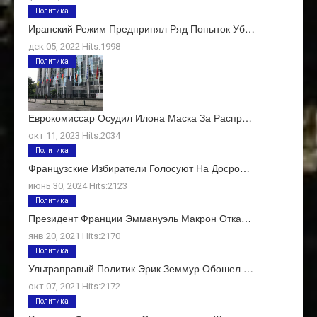
Политика
Иранский Режим Предпринял Ряд Попыток Уб…
дек 05, 2022 Hits:1998
Политика
Еврокомиссар Осудил Илона Маска За Распр…
окт 11, 2023 Hits:2034
Политика
Французские Избиратели Голосуют На Досро…
июнь 30, 2024 Hits:2123
Политика
Президент Франции Эммануэль Макрон Отка…
янв 20, 2021 Hits:2170
Политика
Ультраправый Политик Эрик Земмур Обошел …
окт 07, 2021 Hits:2172
Политика