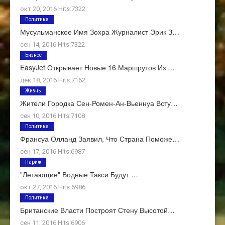
окт 20, 2016 Hits:7322
Политика
Мусульманское Имя Зохра Журналист Эрик З…
сен 14, 2016 Hits:7322
Бизнес
EasyJet Открывает Новые 16 Маршрутов Из …
дек 18, 2016 Hits:7162
Жизнь
Жители Городка Сен-Ромен-Ан-Вьеннуа Всту…
сен 10, 2016 Hits:7108
Политика
Франсуа Олланд Заявил, Что Страна Поможе…
сен 17, 2016 Hits:6987
Париж
"Летающие" Водные Такси Будут …
окт 27, 2016 Hits:6986
Политика
Британские Власти Построят Стену Высотой…
сен 11, 2016 Hits:6906