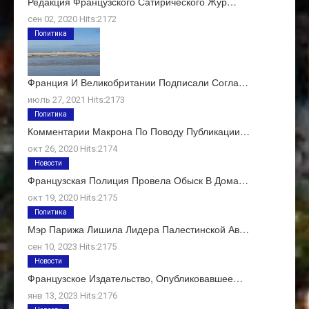
Редакция Французского Сатирического Жур…
сен 02, 2020 Hits:2172
Политика
Франция И Великобритании Подписали Согла…
июль 27, 2021 Hits:2173
Политика
Комментарии Макрона По Поводу Публикации…
окт 26, 2020 Hits:2174
Новости
Французская Полиция Провела Обыск В Дома…
окт 19, 2020 Hits:2175
Политика
Мэр Парижа Лишила Лидера Палестинской Ав…
сен 10, 2023 Hits:2175
Новости
Французское Издательство, Опубликовавшее…
янв 13, 2023 Hits:2176