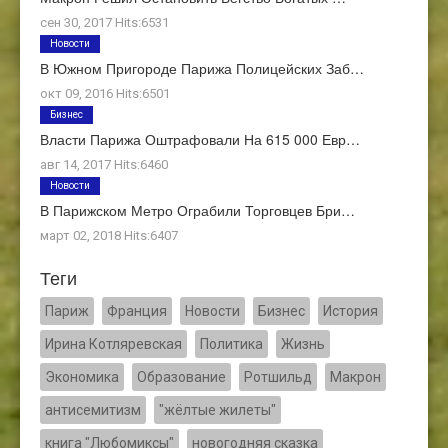
сен 30, 2017 Hits:6531
Новости
В Южном Пригороде Парижа Полицейских Заб…
окт 09, 2016 Hits:6501
Бизнес
Власти Парижа Оштрафовали На 615 000 Евр…
авг 14, 2017 Hits:6460
Новости
В Парижском Метро Ограбили Торговцев Бри…
март 02, 2018 Hits:6407
Теги
Париж
Франция
Новости
Бизнес
История
Ирина Котляревская
Политика
Жизнь
Экономика
Образование
Ротшильд
Макрон
антисемитизм
"жёлтые жилеты"
книга "Любомиксы"
новогодняя сказка