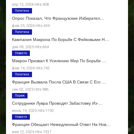
апр 12, 2026 Hits:408
Политика
Опрос Показал, Что Французские Избирател…
фев 25, 2026 Hits:454
Политика
Кампания Макрона По Борьбе С Фейковыми Н…
дек 03, 2025 Hits:664
Новости
Макрон Призвал К Усилению Мер По Борьбе …
фев 14, 2026 Hits:742
Политика
Франция Вызвала Посла США В Связи С Его …
сен 02, 2025 Hits:986
Париж
Сотрудники Лувра Проводят Забастовку Из-…
июнь 19, 2025 Hits:1192
Новости
Франция Обещает Немедленный Ответ На Нов…
мая 12, 2025 Hits:1337