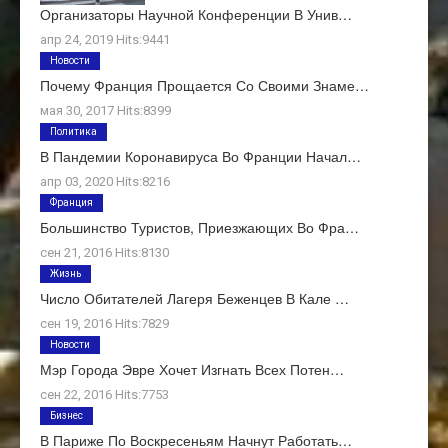
Организаторы Научной Конференции В Унив…
апр 24, 2019 Hits:9441
Новости
Почему Франция Прощается Со Своими Знаме…
мая 30, 2017 Hits:8399
Политика
В Пандемии Коронавируса Во Франции Начал…
апр 03, 2020 Hits:8216
Франция
Большинство Туристов, Приезжающих Во Фра…
сен 21, 2016 Hits:8130
Жизнь
Число Обитателей Лагеря Беженцев В Кале …
сен 19, 2016 Hits:7829
Новости
Мэр Города Эвре Хочет Изгнать Всех Потен…
сен 22, 2016 Hits:7753
Бизнес
В Париже По Воскресеньям Начнут Работать…