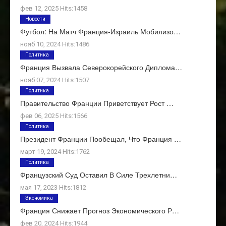
фев 12, 2025 Hits:1458
Новости
Футбол: На Матч Франция-Израиль Мобилизо…
нояб 10, 2024 Hits:1486
Политика
Франция Вызвала Северокорейского Диплома…
нояб 07, 2024 Hits:1507
Политика
Правительство Франции Приветствует Рост …
фев 06, 2025 Hits:1566
Политика
Президент Франции Пообещал, Что Франция …
март 19, 2024 Hits:1762
Политика
Французский Суд Оставил В Силе Трехлетни…
мая 17, 2023 Hits:1812
Экономика
Франция Снижает Прогноз Экономического Р…
фев 20, 2024 Hits:1944