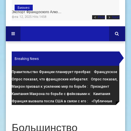
Бизнес
Экспорт Французского Алко…
фев 12, 2025 Hits:1458
Prev
Next
Breaking News
Правительство Франции планирует преобраз
: Французское
правительство настаивает на преобразовании пустующих оф
Опрос показал, что французские избирател
: Опрос показал,
что французские избиратели больше стремятся помешать
Макрон призвал к усилению мер по борьбе
: Президент
Франции Эммануэль Макрон призвал к активизации усилий
Кампания Макрона по борьбе с фейковыми н
: Кампания
по
президента Франции Эмманюэля Макрона по борьбе с
Франция вызвала посла США в связи с его
: «Публичные
онлайн-де
заявления, направленные против Израиля, поощряют экстре
Большинство