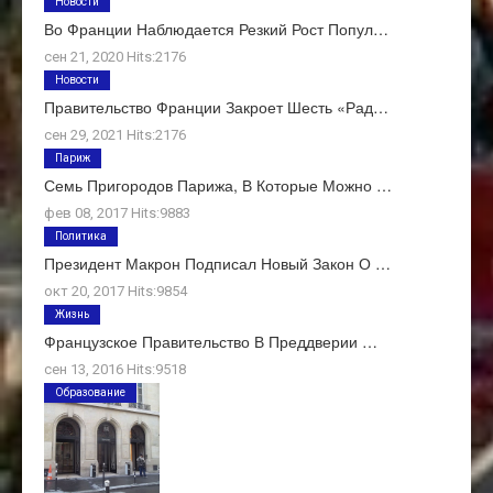
Новости
Во Франции Наблюдается Резкий Рост Попул…
сен 21, 2020 Hits:2176
Новости
Правительство Франции Закроет Шесть «рад…
сен 29, 2021 Hits:2176
Париж
Семь Пригородов Парижа, В Которые Можно …
фев 08, 2017 Hits:9883
Политика
Президент Макрон Подписал Новый Закон О …
окт 20, 2017 Hits:9854
Жизнь
Французское Правительство В Преддверии …
сен 13, 2016 Hits:9518
Образование