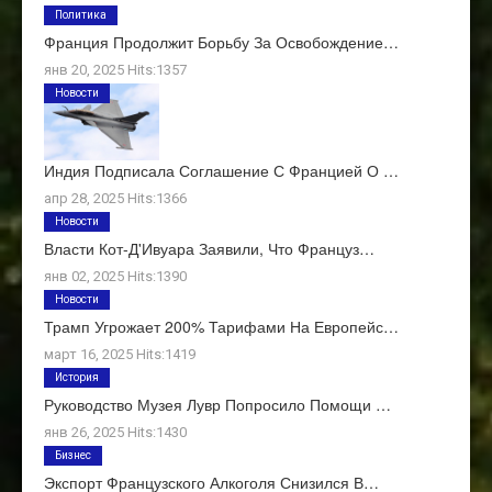
Политика
Франция Продолжит Борьбу За Освобождение…
янв 20, 2025 Hits:1357
Новости
Индия Подписала Соглашение С Францией О …
апр 28, 2025 Hits:1366
Новости
Власти Кот-Д'Ивуара Заявили, Что Француз…
янв 02, 2025 Hits:1390
Новости
Трамп Угрожает 200% Тарифами На Европейс…
март 16, 2025 Hits:1419
История
Руководство Музея Лувр Попросило Помощи …
янв 26, 2025 Hits:1430
Бизнес
Экспорт Французского Алкоголя Снизился В…