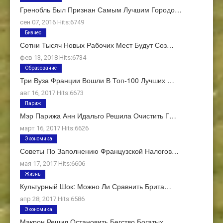
Гренобль Был Признан Самым Лучшим Городо…
сен 07, 2016 Hits:6749
Бизнес
Сотни Тысяч Новых Рабочих Мест Будут Соз…
фев 13, 2018 Hits:6734
Образование
Три Вуза Франции Вошли В Топ-100 Лучших …
авг 16, 2017 Hits:6673
Париж
Мэр Парижа Анн Идальго Решила Очистить Г…
март 16, 2017 Hits:6626
Экономика
Советы По Заполнению Французской Налогов…
мая 17, 2017 Hits:6606
Жизнь
Культурный Шок: Можно Ли Сравнить Брита…
апр 28, 2017 Hits:6586
Экономика
Макрон Решил Остановить Бегство Богатых …