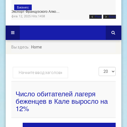
Бизнес
Экспорт Французского Алко…
фев 12, 2025 Hits:1458
Prev
Next
Вы здесь:
Home
Начните
Кол-
ввод
во
заголовка
строк:
метки
Число обитателей лагеря
беженцев в Кале выросло на
12%