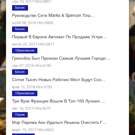
сен 10, 2017 Hits:6837
Бизнес
Руководство Сети Marks & Spencer Пла…
нояб 08, 2016 Hits:6836
Бизнес
Первый В Европе Автомат По Продаже Устри…
июль 26, 2017 Hits:6811
Образование
Гренобль Был Признан Самым Лучшим Городо…
сен 07, 2016 Hits:6749
Бизнес
Сотни Тысяч Новых Рабочих Мест Будут Соз…
фев 13, 2018 Hits:6733
Образование
Три Вуза Франции Вошли В Топ-100 Лучших …
авг 16, 2017 Hits:6672
Париж
Мэр Парижа Анн Идальго Решила Очистить Г…
март 16, 2017 Hits:6626