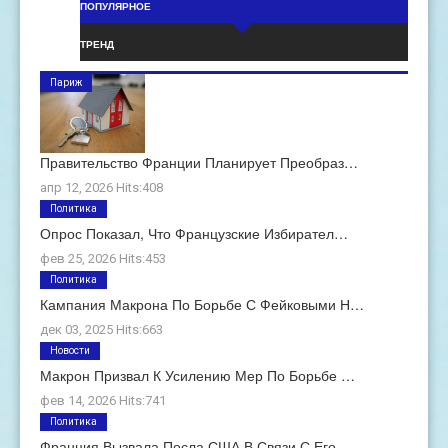
ПОПУЛЯРНОЕ
ТРЕНД
Париж
Правительство Франции Планирует Преобраз…
апр 12, 2026 Hits:408
Политика
Опрос Показал, Что Французские Избирател…
фев 25, 2026 Hits:453
Политика
Кампания Макрона По Борьбе С Фейковыми Н…
дек 03, 2025 Hits:663
Новости
Макрон Призвал К Усилению Мер По Борьбе …
фев 14, 2026 Hits:741
Политика
Франция Вызвала Посла США В Связи С Его …