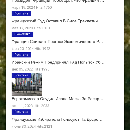
март 19, 2024 Hits:1760
Политика
Французский Суд Оставил В Силе Трехлетни…
мая 17, 2023 Hits:1810
Экономика
Франция Снижает Прогноз Экономического Р…
фев 20, 2024 Hits:1942
Политика
Иранский Режим Предпринял Ряд Попыток Уб…
дек 05, 2022 Hits:1995
Политика
Еврокомиссар Осудил Илона Маска За Распр…
окт 11, 2023 Hits:2033
Политика
Французские Избиратели Голосуют На Досро…
июнь 30, 2024 Hits:2121