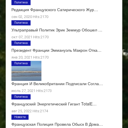
Политика
Редакция Французского Сатирического Жур…
сен 02, 2020 Hits:2170
Политика
Ультраправый Политик Эрик Земмур Обошел …
окт 07, 2021 Hits:2170
Политика
Президент Франции Эммануэль Макрон Отка…
янв 20, 2021 Hits:2170
Политика
Франция И Великобритании Подписали Согла…
июль 27, 2021 Hits:2173
Политика
Французский Энергетический Гигант TotalE…
авг 25, 2022 Hits:2174
Новости
Французская Полиция Провела Обыск В Дома…