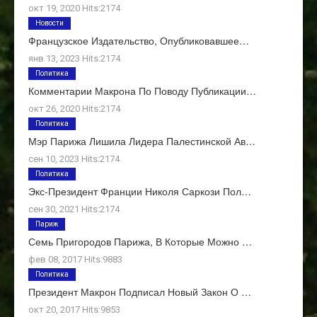
окт 19, 2020 Hits:2174
Новости
Французское Издательство, Опубликовавшее…
янв 13, 2023 Hits:2174
Политика
Комментарии Макрона По Поводу Публикации…
окт 26, 2020 Hits:2174
Политика
Мэр Парижа Лишила Лидера Палестинской Ав…
сен 10, 2023 Hits:2174
Политика
Экс-Президент Франции Николя Саркози Пол…
сен 30, 2021 Hits:2174
Париж
Семь Пригородов Парижа, В Которые Можно …
фев 08, 2017 Hits:9883
Политика
Президент Макрон Подписал Новый Закон О …
окт 20, 2017 Hits:9853