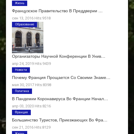
Жизнь
Французское Правительство В Преддверии …
сен 13, 2016 Hits:9518
Образование
Организаторы Научной Конференции В Унив…
апр 24, 2019 Hits:9439
Новости
Почему Франция Прощается Со Своими Знаме…
мая 30, 2017 Hits:8398
Политика
В Пандемии Коронавируса Во Франции Начал…
апр 03, 2020 Hits:8216
Франция
Большинство Туристов, Приезжающих Во Фра…
сен 21, 2016 Hits:8129
Жизнь