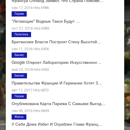
Франсуа Олланд Заявил, Что Страна Поможе…
сен 17, 2016 Hits:6986
Париж
"Летающие" Водные Такси Будут …
окт 27, 2016 Hits:6983
Политика
Британские Власти Построят Стену Высотой…
сен 11, 2016 Hits:6906
Бизнес
Google Откроет Лабораторию Искусственног…
янв 23, 2018 Hits:6902
Бизнес
Правительства Франции И Германии Хотят З…
авг 11, 2017 Hits:6873
Париж
Опубликована Карта Парижа С Самыми Выгод…
сен 06, 2016 Hits:6849
Жизнь
У Себя Дома Избит И Ограблен Глава Франц…