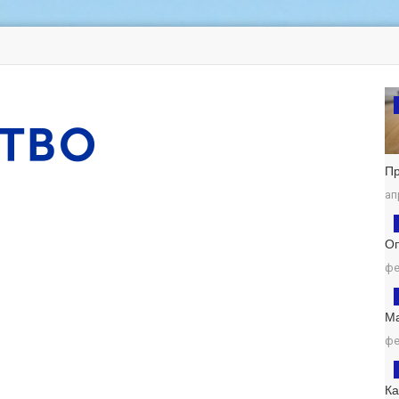
П
ап
Оп
фе
М
фе
К