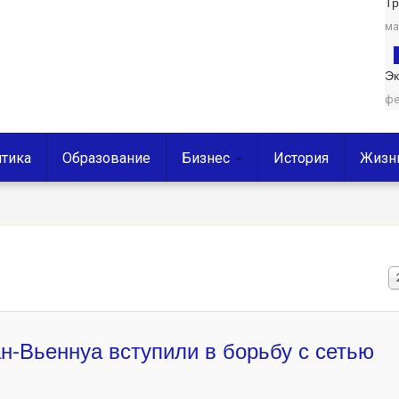
Т
ма
Эк
фе
тика
Образование
Бизнес
История
Жизн
К
в
с
н-Вьеннуа вступили в борьбу с сетью