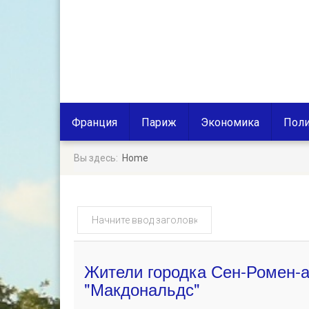
Франция
Париж
Экономика
Поли
Вы здесь:
Home
Начните
ввод
заголовка
метки
Жители городка Сен-Ромен-а
"Макдональдс"