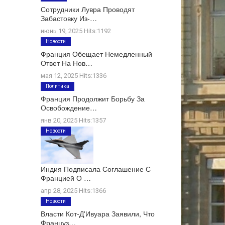
Сотрудники Лувра Проводят
Забастовку Из-…
июнь 19, 2025 Hits:1192
Новости
Франция Обещает Немедленный
Ответ На Нов…
мая 12, 2025 Hits:1336
Политика
Франция Продолжит Борьбу За
Освобождение…
янв 20, 2025 Hits:1357
Новости
Индия Подписала Соглашение С
Францией О …
апр 28, 2025 Hits:1366
Новости
Власти Кот-Д'Ивуара Заявили, Что
Француз…