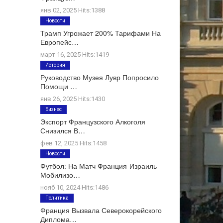
янв 02, 2025 Hits:1388
Новости
Трамп Угрожает 200% Тарифами На
Европейс…
март 16, 2025 Hits:1419
История
Руководство Музея Лувр Попросило
Помощи …
янв 26, 2025 Hits:1430
Бизнес
Экспорт Французского Алкоголя
Снизился В…
фев 12, 2025 Hits:1458
Новости
Футбол: На Матч Франция-Израиль
Мобилизо…
нояб 10, 2024 Hits:1486
Политика
Франция Вызвала Северокорейского
Диплома…