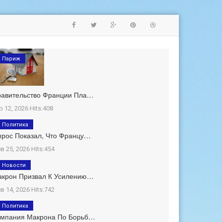
Париж
равительство Франции Пла…
р 12, 2026 Hits:408
Политика
рос Показал, Что Францу…
в 25, 2026 Hits:454
Новости
акрон Призвал К Усилению…
в 14, 2026 Hits:742
Политика
ампания Макрона По Борьб…