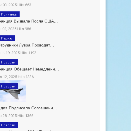
к 03, 2025 Hits:663
Политика
ранция Вызвала Посла США…
н 02, 2025 Hits:986
Париж
трудники Лувра Проводят…
нь 19, 2025 Hits:1192
Новости
ранция Обещает Немедленн…
я 12, 2025 Hits:1336
Новости
ндия Подписала Соглашени…
р 28, 2025 Hits:1366
Новости