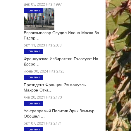
дек 05, 2022 Hits:1997
Политика
Еврокомиссар Осудил Илона Маска За
Распр…
окт 11, 2023 Hits:2033
Политика
Французские Избиратели Голосуют На
Досро…
июнь 30, 2024 Hits:2123
Политика
Президент Франции Эммануэль
Макрон Отка…
янв 20, 2021 Hits:2170
Политика
Ультраправый Политик Эрик Земмур
Обошел …
окт 07, 2021 Hits:2171
Политика