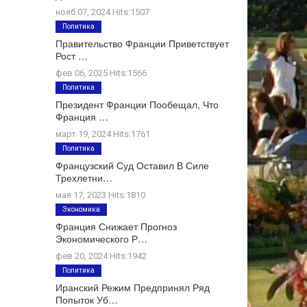
нояб 07, 2024 Hits:1507
Политика
Правительство Франции Приветствует
Рост …
фев 06, 2025 Hits:1566
Политика
Президент Франции Пообещал, Что
Франция …
март 19, 2024 Hits:1761
Политика
Французский Суд Оставил В Силе
Трехлетни…
мая 17, 2023 Hits:1810
Экономика
Франция Снижает Прогноз
Экономического Р…
фев 20, 2024 Hits:1942
Политика
Иранский Режим Предпринял Ряд
Попыток Уб…