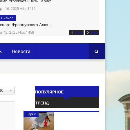
рамп Угрожает 200% Тариф…
рт 16, 2025 Hits:1419
Бизнес
спорт Французского Алко…
в 12, 2025 Hits:1458
Prev
Next
ь
Новости
ол-
20
ПОПУЛЯРНОЕ
о
ТРЕНД
трок:
Париж