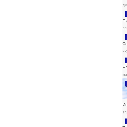
де
Ф
се
Со
ию
Ф
ма
И
ап