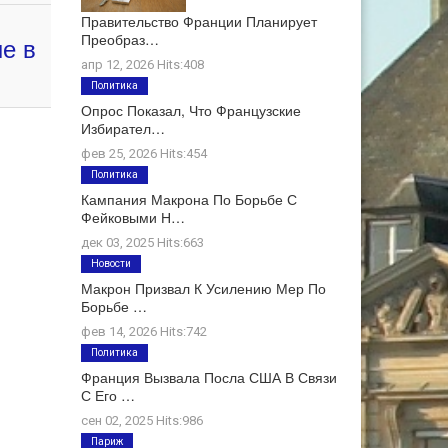
Правительство Франции Планирует
Преобраз…
е в
апр 12, 2026 Hits:408
Политика
Опрос Показал, Что Французские
Избирател…
фев 25, 2026 Hits:454
Политика
Кампания Макрона По Борьбе С
Фейковыми Н…
дек 03, 2025 Hits:663
Новости
Макрон Призвал К Усилению Мер По
Борьбе …
фев 14, 2026 Hits:742
Политика
Франция Вызвала Посла США В Связи
С Его …
сен 02, 2025 Hits:986
Париж